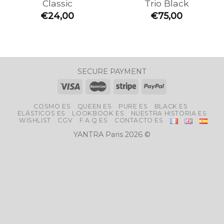
Classic
Trio Black
€
24,00
€
75,00
SECURE PAYMENT
COSMO ES
QUEEN ES
PURE ES
BLACK ES
ELÁSTICOS ES
LOOKBOOK ES
NUESTRA HISTORIA ES
WISHLIST
CGV
F.A.Q ES
CONTACTO ES
YANTRA Paris 2026 ©