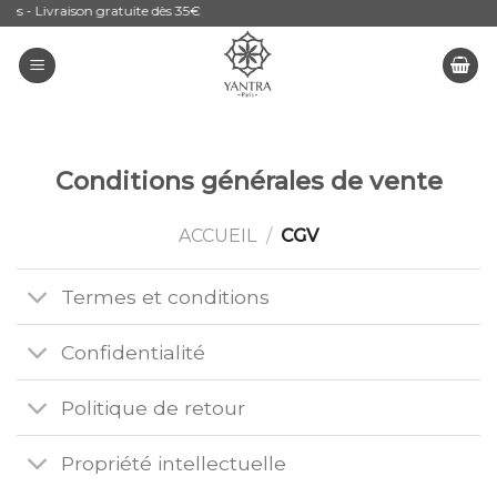
es - Livraison gratuite dès 35€
Skip
to
content
Conditions générales de vente
ACCUEIL
/
CGV
Termes et conditions
Confidentialité
Politique de retour
Propriété intellectuelle