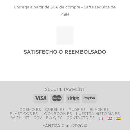
Entrega a partir de 30€ de compra – Carta seguida de
48H
SATISFECHO O REEMBOLSADO
SECURE PAYMENT
COSMO ES
QUEEN ES
PURE ES
BLACK ES
ELÁSTICOS ES
LOOKBOOK ES
NUESTRA HISTORIA ES
WISHLIST
CGV
F.A.Q ES
CONTACTO ES
YANTRA Paris 2026 ©