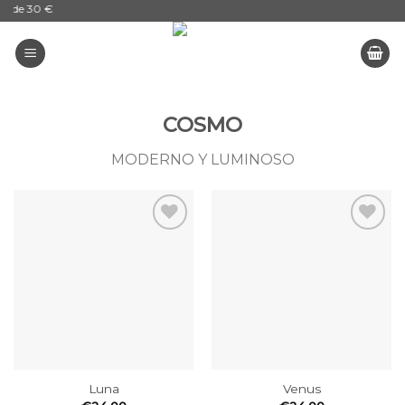
sde 30 €
Skip
to
content
COSMO
MODERNO Y LUMINOSO
Añadir
Añadir
a la
a la
wishlist
wishlist
Luna
Venus