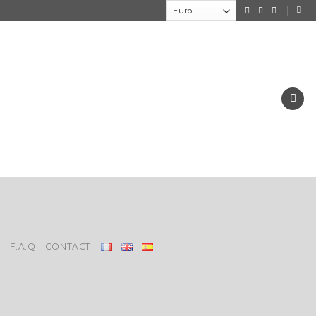
V
F.A.Q
CONTACT